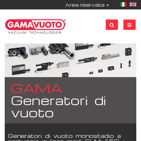
Area riservata
GAMA
Generatori di
vuoto
Generatori di vuoto monostadio a
cartuccia in linea mod. ELM 15S ÷