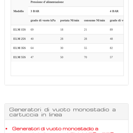
Pressione d'alimentazione
Modello
3 BAR
4 BAR
grado di vuoto kPa
portata Nl/min
consumo Nl/min
grado di vuoto k
ELM 15S
69
18
21
89
ELM 25S
40
28
28
48
ELM 35S
64
30
55
82
ELM 55S
47
50
70
57
Generatori di vuoto monostadio a
cartuccia in linea
Generatori di vuoto monostadio a