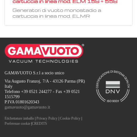
cartuccia in linea mod. ELM 15S ÷ 55S
Generatori di vuoto monostadio a
cartuccia in linea mod. ELMR
GAMAVUOTO S.r.l a socio unico
Via Augusto Franzoj, 7/A - 43126 Parma (PR)
Italy
Telefono +39 0521 244277 - Fax +39 0521
1515799
P.IVA 01801620343
gamavuoto@gamavuoto.it
Etichettature imballo
|
Privacy Policy
|
Cookie Policy
|
Preferenze cookie
|
CREDITS