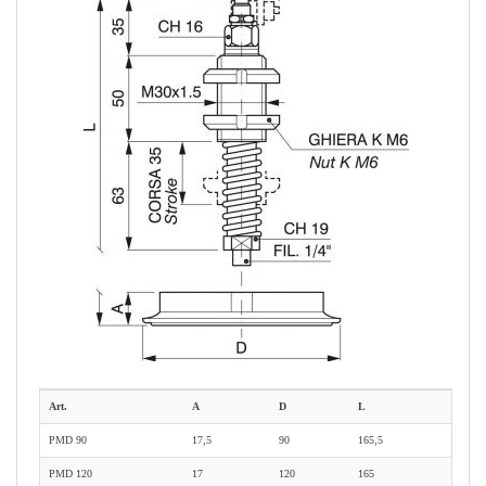
Art.
A
D
L
PMD 90
17,5
90
165,5
PMD 120
17
120
165