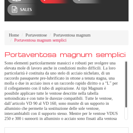
Home
Portaventose
Portaventosa magnum
Portaventosa magnum semplici
Portaventosa magnum semplici
Sono elementi particolarmente massicci e robusti per svolgere una
elevata mole di lavoro anche in condizioni molto difficili. La loro
particolarità è costituita da uno stelo di acciaio nichelato, di un
raccordo passaparete pre-lubrificato in ottone a tenuta stagna, una
molla o due in acciaio inox e un raccordo rapido diritto o a “L” per
il collegamento con il tubo di aspirazione. Ai tipi Magnum è
possibile applicare tutte le ventose descritte nella tabella
sottoindicata e con tutte le durezze compatibili. Tutte le ventose,
dall’articolo VD 90 al VD 160, sono munite di un supporto in
alluminio che permette la sostituzione delle sole ventose,
intercambiabili con il supporto stesso. Mentre per le ventose VDUS
250 e 300 i supporti in alluminio o acciaio sono fissati alla ventosa
stessa. Raccordo rapido per tubo in plastica ø 6x8 diritto o a “L”.
art. PMD.......L