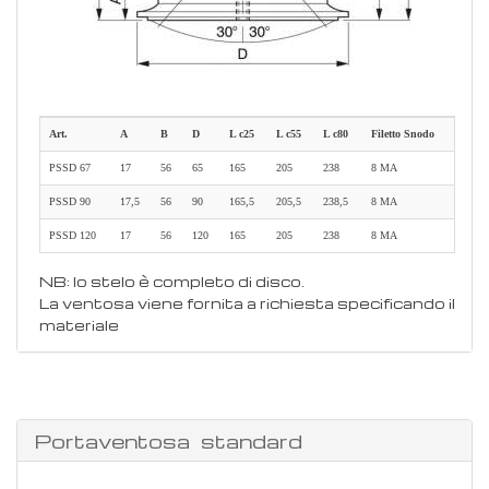
Art.
A
B
D
L c25
L c55
L c80
Filetto Snodo
PSSD 67
17
56
65
165
205
238
8 MA
PSSD 90
17,5
56
90
165,5
205,5
238,5
8 MA
PSSD 120
17
56
120
165
205
238
8 MA
NB: lo stelo è completo di disco.
La ventosa viene fornita a richiesta specificando il
materiale
Portaventosa standard