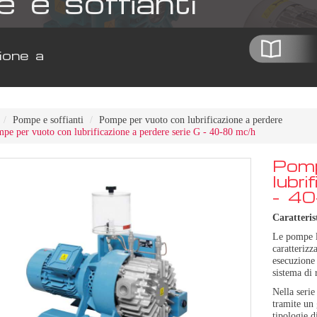
e soffianti
ione a
Pompe e soffianti
Pompe per vuoto con lubrificazione a perdere
pe per vuoto con lubrificazione a perdere serie G - 40-80 mc/h
Pomp
lubri
- 40
Caratteris
Le pompe l
caratterizz
esecuzione
sistema di 
Nella serie
tramite un 
tipologie d