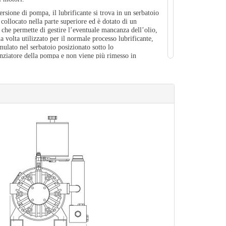
ersione di pompa, il lubrificante si trova in un serbatoio
 collocato nella parte superiore ed è dotato di un
o che permette di gestire l’eventuale mancanza dell’olio,
na volta utilizzato per il normale processo lubrificante,
ulato nel serbatoio posizionato sotto lo
enziatore della pompa e non viene più rimesso in
itando così che eventuali impurità (polveri, liquidi ecc.)
ute dal filtro principale in aspirazione, possano
 e quindi causare un deterioramento delle prestazioni.
one
il collegamento al circuito del vuoto. Predisporre il
o elettrico al motore e verificare il corretto senso di
della pompa.
! il senso contrario di rotazione del motore
uò determinare la rottura del gruppo aspirante.