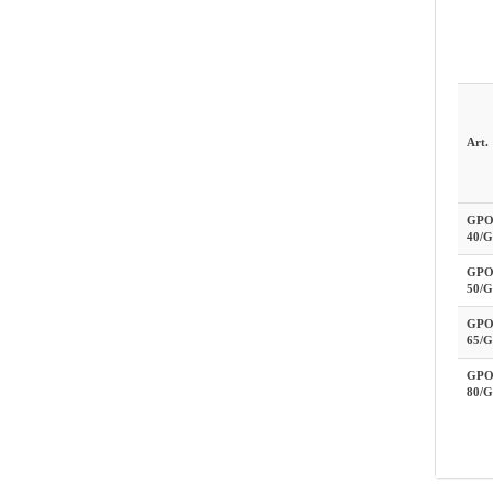
Art.
GPO
40/
GPO
50/
GPO
65/
GPO
80/