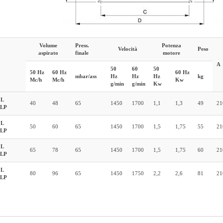
Volume
Press.
Potenza
Velocità
Peso
aspirato
finale
motore
A
50
60
50
50 Hz
60 Hz
60 Hz
mbar/ass
Hz
Hz
Hz
kg
Mc/h
Mc/h
Kw
g/min
g/min
Kw
L
40
48
65
1450
1700
1,1
1,3
49
21
GLP
L
50
60
65
1450
1700
1,5
1,75
55
21
GLP
L
65
78
65
1450
1700
1,5
1,75
60
21
GLP
L
80
96
65
1450
1750
2,2
2,6
81
21
GLP