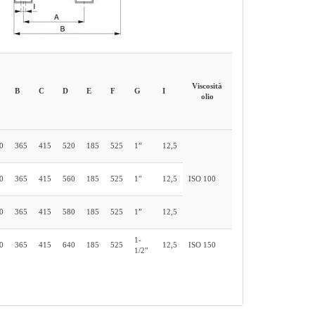
Viscosità
B
C
D
E
F
G
I
olio
0
365
415
520
185
525
1”
12,5
0
365
415
560
185
525
1"
12,5
ISO 100
0
365
415
580
185
525
1”
12,5
1-
0
365
415
640
185
525
12,5
ISO 150
1/2"