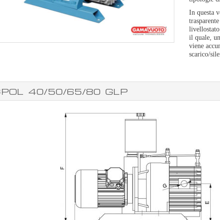
In questa v
trasparente
livellostat
il quale, u
viene accum
scarico/sil
circolo, ev
non tratten
accumularsi
POL 40/50/65/80 GLP
Installazi
Effettuare 
collegament
rotazione 
ATTENZIONE
elettrico p