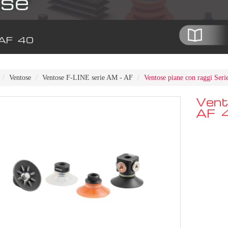
se
 AF 40
Ventose
Ventose F-LINE serie AM - AF
Ventose piane con raggi Seri
Vent
AF 