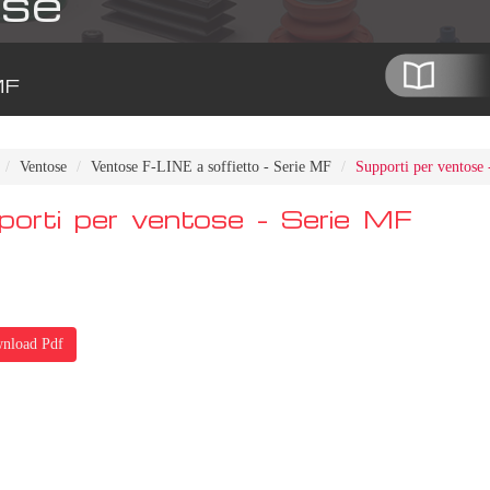
se
MF
Ventose
Ventose F-LINE a soffietto - Serie MF
Supporti per ventose
porti per ventose - Serie MF
nload Pdf