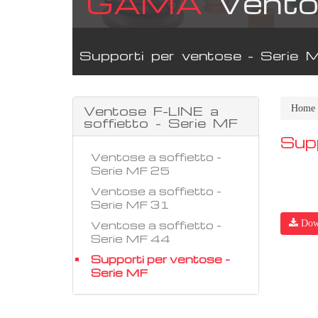
GAMA
Vento
Supporti per ventose - Serie 
Ventose F-LINE a
Home
soffietto - Serie MF
Sup
Ventose a soffietto -
Serie MF 25
Ventose a soffietto -
Serie MF 31
Ventose a soffietto -
Dow
Serie MF 44
Supporti per ventose -
Serie MF