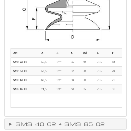
Art
A
B
C
DØ
E
F
SMS 40 01
56,5
1/4"
35
40
21,5
18
SMS 50 01
58,5
1/4"
37
50
21,5
20
SMS 60 01
60,5
1/4"
39
60
21,5
21
SMS 85 01
71,5
1/4"
50
85
21,5
31
SMS 40 02 ÷ SMS 85 02