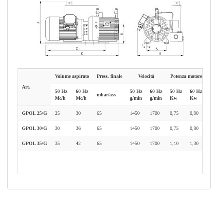
Volume aspirato
Press. finale
Velocità
Potenza motore
Pes
Art.
50 Hz
60 Hz
50 Hz
60 Hz
50 Hz
60 Hz
mbar/ass
kg
Mc/h
Mc/h
g/min
g/min
Kw
Kw
GPOL 25/G
25
30
65
1450
1700
0,75
0,90
33
GPOL 30/G
30
36
65
1450
1700
0,75
0,90
35
GPOL 35/G
35
42
65
1450
1700
1,10
1,30
37