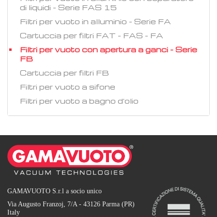
di liquidi - Serie FAS 15
Filtri per vuoto in alluminio - Serie FA
Cartuccia per filtri FAT - FAS - FA
Filtri per vuoto con apertura a ganci - Serie
FB
Cartuccia per filtri FB
Filtri per vuoto a sifone
Filtri per vuoto a bagno d'olio
GAMAVUOTO S.r.l a socio unico
Via Augusto Franzoj, 7/A - 43126 Parma (PR)
Italy