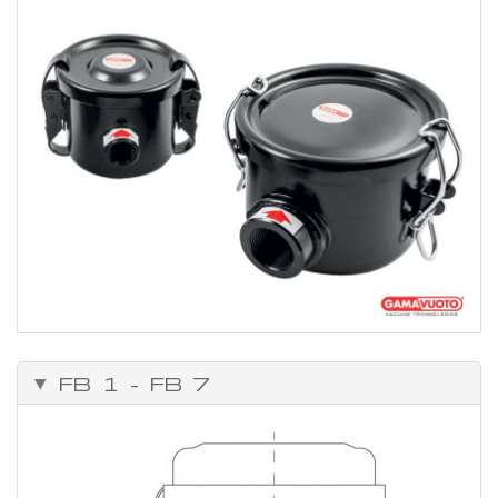
Controllare periodicamente le condizioni della cartuccia. Per la
pulizia del filtro è necessario aprire il coperchio, estrarre la
cartuccia, ripulire le parti interne e procedere alla sostituzione della
cartuccia stessa.
FB 1 - FB 7