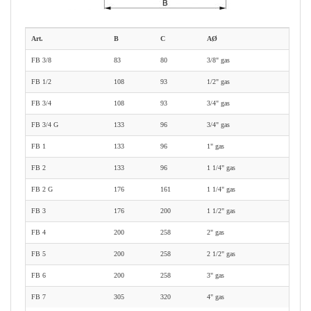
Art.
B
C
AØ
FB 3/8
83
80
3/8" gas
FB 1/2
108
93
1/2" gas
FB 3/4
108
93
3/4" gas
FB 3/4 G
133
96
3/4" gas
FB 1
133
96
1" gas
FB 2
133
96
1 1/4" gas
FB 2 G
176
161
1 1/4" gas
FB 3
176
200
1 1/2" gas
FB 4
200
258
2" gas
FB 5
200
258
2 1/2" gas
FB 6
200
258
3" gas
FB 7
305
320
4" gas