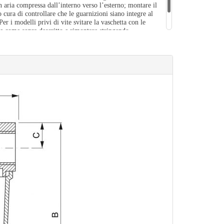
n aria compressa dall’interno verso l’esterno; montare il
 cura di controllare che le guarnizioni siano integre al
Per i modelli privi di vite svitare la vaschetta con le
re come sopra descritto e rimontare stringendo
ntecon le mani.