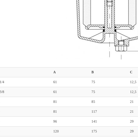
A
B
C
1/4
61
75
12,5
3/8
61
75
12,5
5
81
85
21
8
81
117
21
0
96
141
29
5
120
175
29