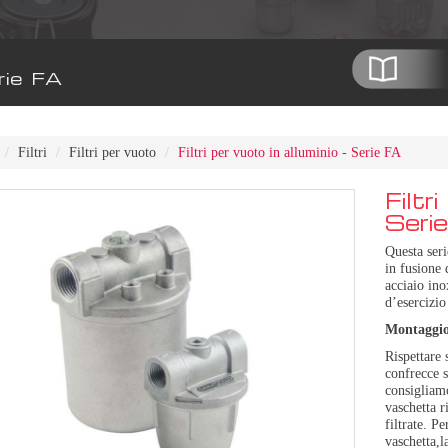
erie FA
Filtri
Filtri per vuoto
Filtri per vuoto in alluminio - Serie FA
Filtr
Seri
Questa seri
in fusione 
acciaio in
d’esercizio
Montaggio
Rispettare 
confrecce s
consigliamo
vaschetta r
filtrate. Pe
vaschetta,l