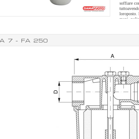
soffiare co
tuttoavendo
loroposto. 
mani, puli
moderatame
A 7 - FA 250