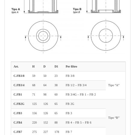
Art.
H
D
D1
Per filtro
C.FB3/8
59
50
23
FB 3/8
C.FB3/4
68
64
38
FB 1/2 – FB 3/4
Tipo “A”
C.FB1
71
98
60
FB 3/4G – FB 1 – FB 2
C.FB2G
125
126
65
FB 2G
C.FB3
156
126
65
FB 3
Tipo “B”
C.FB4
220
152
88
FB 4 – FB 5 – FB 6
C.FB7
275
227
178
FB 7