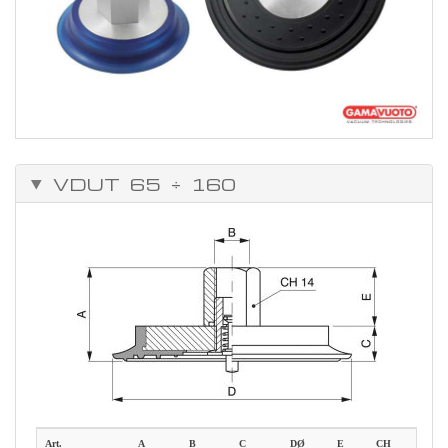
VDUT 65 ÷ 160
Art.
A
B
C
DØ
E
CH