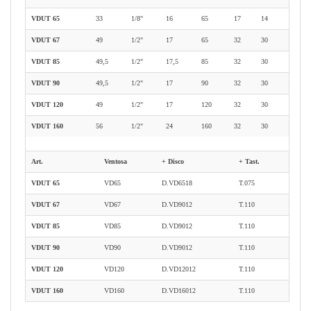
VDUT 65
33
1/8"
16
65
17
14
VDUT 67
49
1/2"
17
65
32
30
VDUT 85
49,5
1/2"
17,5
85
32
30
VDUT 90
49,5
1/2"
17
90
32
30
VDUT 120
49
1/2"
17
120
32
30
VDUT 160
56
1/2"
24
160
32
30
Art.
Ventosa
+ Disco
+ Tast.
VDUT 65
VD65
D.VD6518
T.075
VDUT 67
VD67
D.VD9012
T.110
VDUT 85
VD85
D.VD9012
T.110
VDUT 90
VD90
D.VD9012
T.110
VDUT 120
VD120
D.VD12012
T.110
VDUT 160
VD160
D.VD16012
T.110