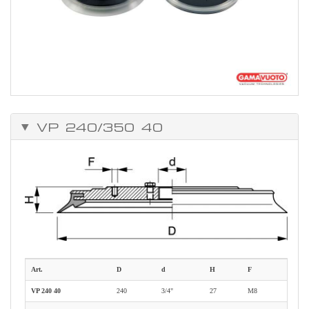
VP 240/350 40
Art.
D
d
H
F
VP 240 40
240
3/4"
27
M8