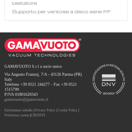
tastatore
Supporto per ventose a disco serie PF
GAMAVUOTO S.r.l a socio unico
Via Augusto Franzoj, 7/A - 43126 Parma (PR)
Italy
Telefono +39 0521 244277 - Fax +39 0521
1515799
P.IVA 01801620343
gamavuoto@gamavuoto.it
Etichettature imballo
|
Privacy Policy
|
Cookie Policy
|
Preferenze cookie
|
CREDITS