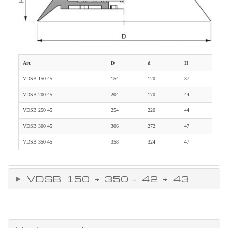
Art.
D
d
H
VDSB 150 45
154
120
37
VDSB 200 45
204
170
44
VDSB 250 45
254
220
44
VDSB 300 45
306
272
47
VDSB 350 45
358
324
47
VDSB 150 ÷ 350 - 42 ÷ 43