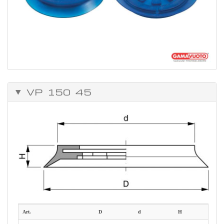
VP 150 45
Art.
D
d
H