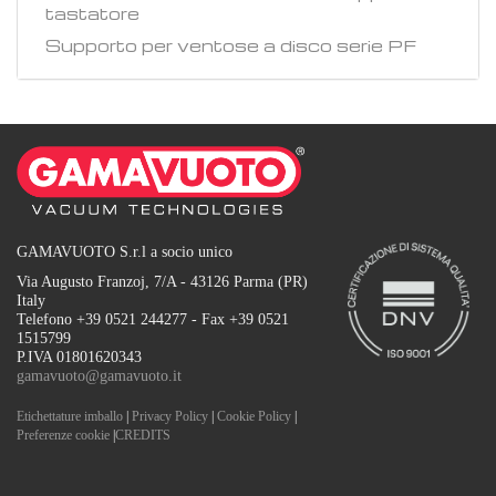
tastatore
Supporto per ventose a disco serie PF
GAMAVUOTO S.r.l a socio unico
Via Augusto Franzoj, 7/A - 43126 Parma (PR)
Italy
Telefono +39 0521 244277 - Fax +39 0521
1515799
P.IVA 01801620343
gamavuoto@gamavuoto.it
Etichettature imballo
|
Privacy Policy
|
Cookie Policy
|
Preferenze cookie
|
CREDITS