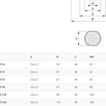
A
B
C
DØ
T 65
25x1,5
50
40
65
T 67
25x1,5
67
40
65
T 85
25x1,5
67
40
85
T 90
25x1,5
67
40
90
T 120
25x1,5
96
40
120
T 160
35x1,5
131
80
160