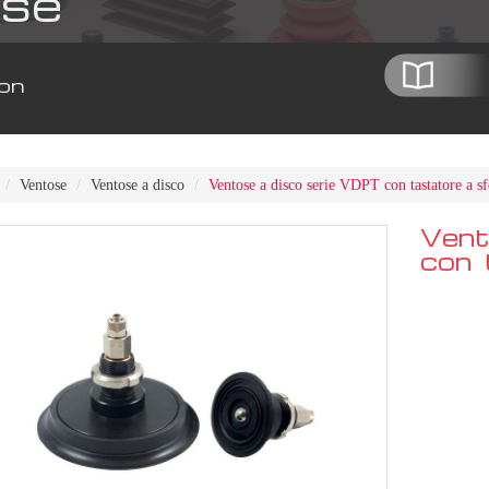
se
on
Ventose
Ventose a disco
Ventose a disco serie VDPT con tastatore a sf
Vent
con 