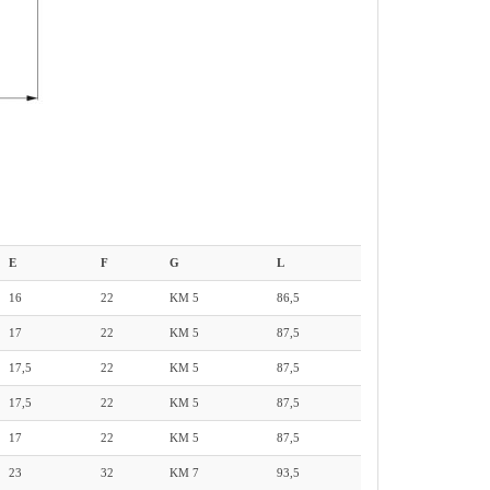
E
F
G
L
16
22
KM 5
86,5
17
22
KM 5
87,5
17,5
22
KM 5
87,5
17,5
22
KM 5
87,5
17
22
KM 5
87,5
23
32
KM 7
93,5